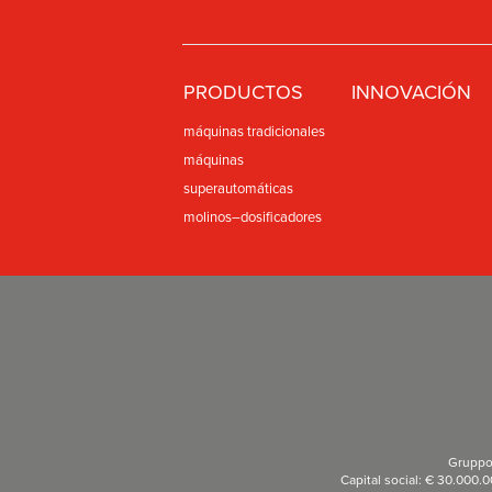
PRODUCTOS
INNOVACIÓN
máquinas tradicionales
máquinas
superautomáticas
molinos–dosificadores
Gruppo 
Capital social: € 30.000.