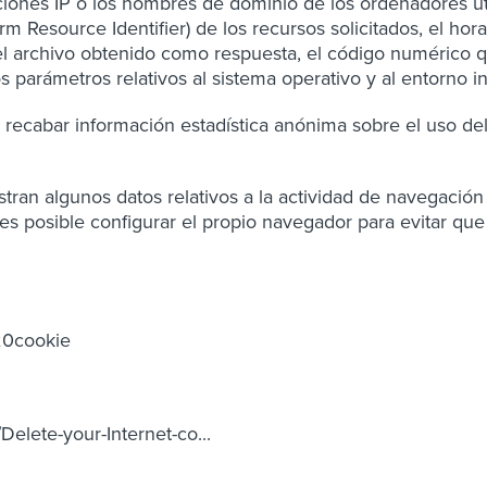
cciones IP o los nombres de dominio de los ordenadores ut
orm Resource Identifier) de los recursos solicitados, el hor
 del archivo obtenido como respuesta, el código numérico q
tros parámetros relativos al sistema operativo y al entorno i
e recabar información estadística anónima sobre el uso del 
istran algunos datos relativos a la actividad de navegación
, es posible configurar el propio navegador para evitar que
%20cookie
/Delete-your-Internet-co
...