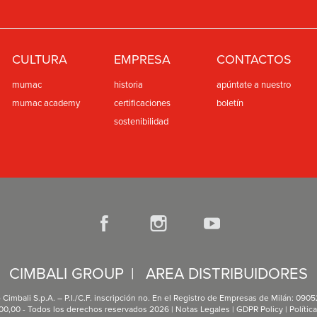
CULTURA
EMPRESA
CONTACTOS
mumac
historia
apúntate a nuestro
mumac academy
certificaciones
boletín
sostenibilidad
CIMBALI GROUP
|
AREA DISTRIBUIDORES
Cimbali S.p.A. – P.I./C.F. inscripción no. En el Registro de Empresas de Milán: 090
000,00 - Todos los derechos reservados 2026 |
Notas Legales
|
GDPR Policy
|
Polític