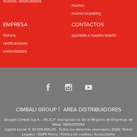
molinos–dosificadores
mumac
mumac academy
EMPRESA
CONTACTOS
historia
apúntate a nuestro boletín
certificaciones
sostenibilidad
|
CIMBALI GROUP
AREA DISTRIBUIDORES
Gruppo Cimbali S.p.A. – P.I./C.F. inscripción no. En el Registro de Empresas de
Milán: 09052100154
Capital social: € 30.000.000,00 - Todos los derechos reservados 2026 |
Notas
Legales
|
GDPR Policy
|
Política de cookies
|
Accessibility