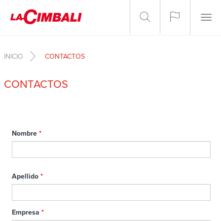
Pasar al contenido principal
Togg
navig
INICIO
CONTACTOS
CONTACTOS
Nombre
*
Apellido
*
Empresa
*