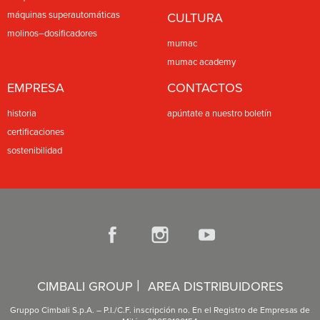
máquinas superautomáticas
CULTURA
molinos–dosificadores
mumac
mumac academy
EMPRESA
CONTACTOS
historia
apúntate a nuestro boletín
certificaciones
sostenibilidad
|
CIMBALI GROUP
AREA DISTRIBUIDORES
Gruppo Cimbali S.p.A. – P.I./C.F. inscripción no. En el Registro de Empresas de